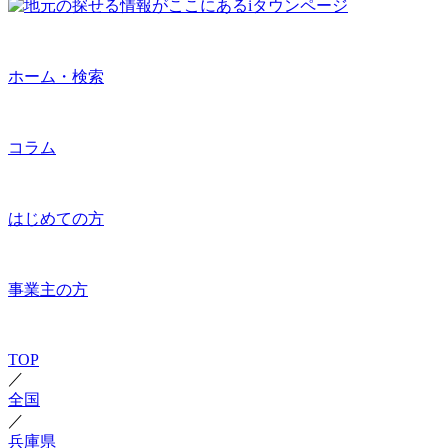
ホーム・検索
コラム
はじめての方
事業主の方
TOP
／
全国
／
兵庫県