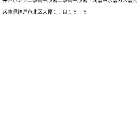
井戸ポンプ工事
衛生設備工事
衛生設備・陶器
温水器
ガス器具
兵庫県神戸市北区大原１丁目１５－５