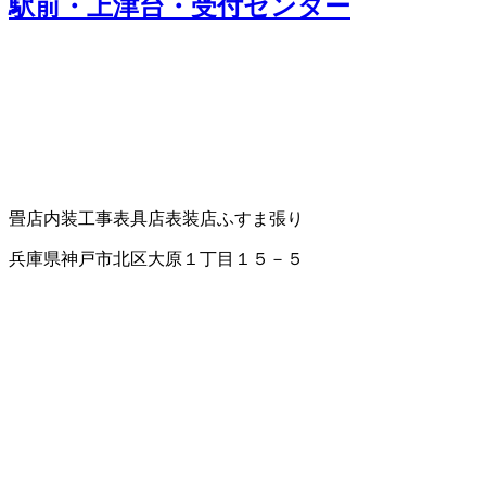
駅前・上津台・受付センター
畳店
内装工事
表具店
表装店
ふすま張り
兵庫県神戸市北区大原１丁目１５－５