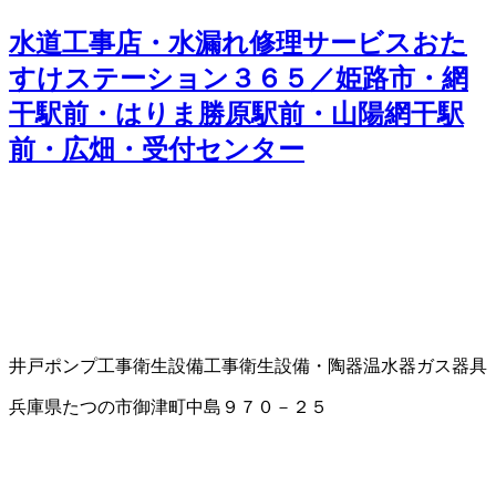
水道工事店・水漏れ修理サービスおた
すけステーション３６５／姫路市・網
干駅前・はりま勝原駅前・山陽網干駅
前・広畑・受付センター
井戸ポンプ工事
衛生設備工事
衛生設備・陶器
温水器
ガス器具
兵庫県たつの市御津町中島９７０－２５