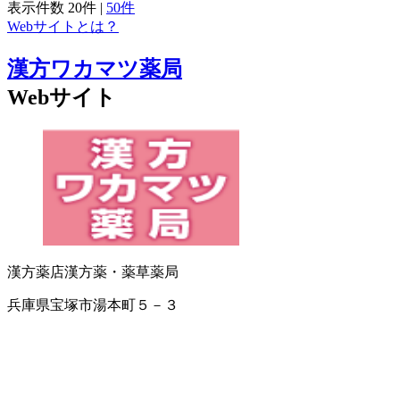
表示件数
20件
|
50件
Webサイトとは？
漢方ワカマツ薬局
Webサイト
漢方薬店
漢方薬・薬草
薬局
兵庫県宝塚市湯本町５－３