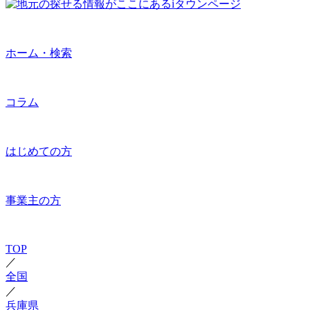
ホーム・検索
コラム
はじめての方
事業主の方
TOP
／
全国
／
兵庫県