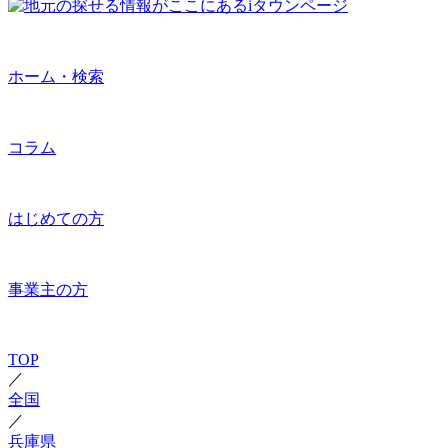
ホーム・検索
コラム
はじめての方
事業主の方
TOP
／
全国
／
兵庫県