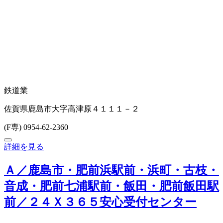
鉄道業
佐賀県鹿島市大字高津原４１１１－２
(F専) 0954-62-2360
詳細を見る
Ａ／鹿島市・肥前浜駅前・浜町・古枝・
音成・肥前七浦駅前・飯田・肥前飯田駅
前／２４Ｘ３６５安心受付センター