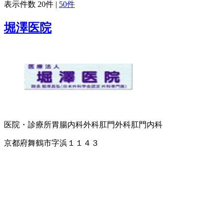
表示件数
20件
|
50件
堀澤医院
医院・診療所
胃腸内科
外科
肛門外科
肛門内科
京都府舞鶴市字浜１１４３