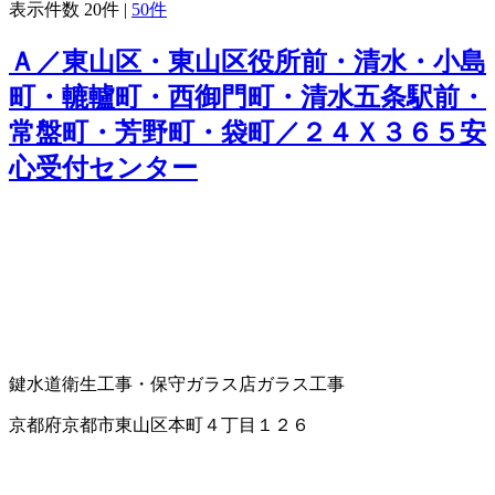
表示件数
20件
|
50件
Ａ／東山区・東山区役所前・清水・小島
町・轆轤町・西御門町・清水五条駅前・
常盤町・芳野町・袋町／２４Ｘ３６５安
心受付センター
鍵
水道衛生工事・保守
ガラス店
ガラス工事
京都府京都市東山区本町４丁目１２６