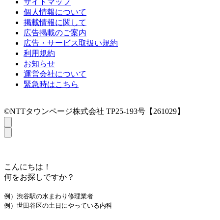
サイトマップ
個人情報について
掲載情報に関して
広告掲載のご案内
広告・サービス取扱い規約
利用規約
お知らせ
運営会社について
緊急時はこちら
©NTTタウンページ株式会社 TP25-193号【261029】
こんにちは！
何をお探しですか？
例）渋谷駅の水まわり修理業者
例）世田谷区の土日にやっている内科