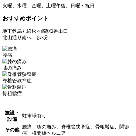
火曜、水曜、金曜、土曜午後、日曜・祝日
おすすめポイント
地下鉄烏丸線松ヶ崎駅2番出口
北山通り南へ 歩3分
腰痛
膝の痛み
脊椎管狭窄症
骨粗鬆症
施設・
駐車場有り
設備
腰痛、膝の痛み、脊椎管狭窄症、骨粗鬆症、関節
その他
痛、椎間板ヘルニア