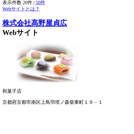
表示件数
20件
|
50件
Webサイトとは？
株式会社髙野屋貞広
Webサイト
和菓子店
京都府京都市南区上鳥羽塔ノ森柴東町１９－１