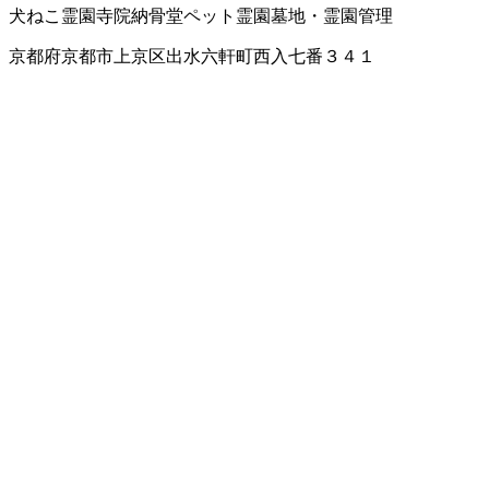
犬ねこ霊園
寺院
納骨堂
ペット霊園
墓地・霊園管理
京都府京都市上京区出水六軒町西入七番３４１