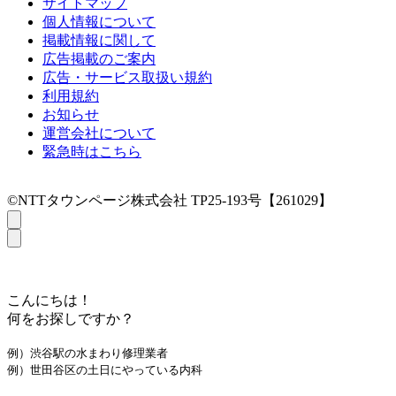
サイトマップ
個人情報について
掲載情報に関して
広告掲載のご案内
広告・サービス取扱い規約
利用規約
お知らせ
運営会社について
緊急時はこちら
©NTTタウンページ株式会社 TP25-193号【261029】
こんにちは！
何をお探しですか？
例）渋谷駅の水まわり修理業者
例）世田谷区の土日にやっている内科