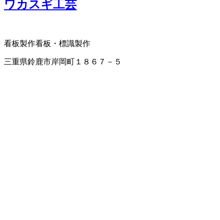
ワカスギ工芸
看板製作
看板・標識製作
三重県鈴鹿市岸岡町１８６７－５