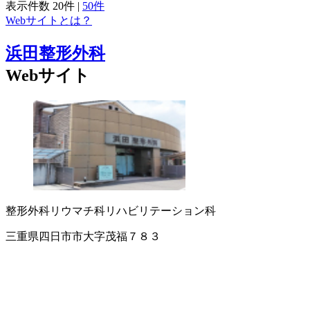
表示件数
20件
|
50件
Webサイトとは？
浜田整形外科
Webサイト
整形外科
リウマチ科
リハビリテーション科
三重県四日市市大字茂福７８３