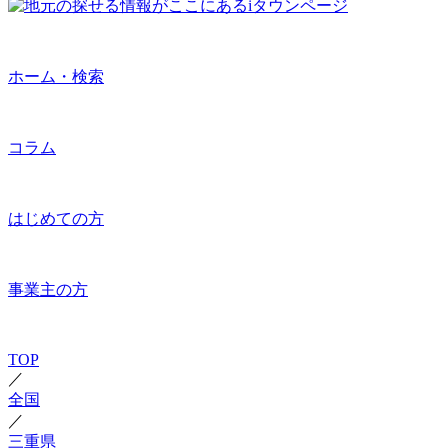
ホーム・検索
コラム
はじめての方
事業主の方
TOP
／
全国
／
三重県