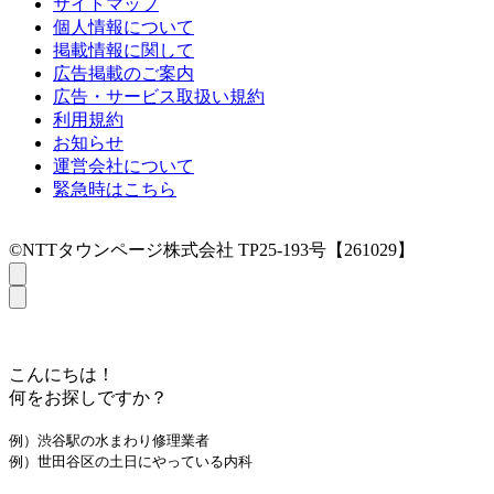
サイトマップ
個人情報について
掲載情報に関して
広告掲載のご案内
広告・サービス取扱い規約
利用規約
お知らせ
運営会社について
緊急時はこちら
©NTTタウンページ株式会社 TP25-193号【261029】
こんにちは！
何をお探しですか？
例）渋谷駅の水まわり修理業者
例）世田谷区の土日にやっている内科