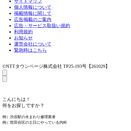
サイトマップ
個人情報について
掲載情報に関して
広告掲載のご案内
広告・サービス取扱い規約
利用規約
お知らせ
運営会社について
緊急時はこちら
©NTTタウンページ株式会社 TP25-193号【261029】
こんにちは！
何をお探しですか？
例）渋谷駅の水まわり修理業者
例）世田谷区の土日にやっている内科