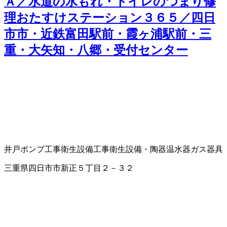
Ａ／水道の水もれ・トイレのつまり修
理おたすけステーション３６５／四日
市市・近鉄富田駅前・霞ヶ浦駅前・三
重・大矢知・八郷・受付センター
井戸ポンプ工事
衛生設備工事
衛生設備・陶器
温水器
ガス器具
三重県四日市市新正５丁目２－３２