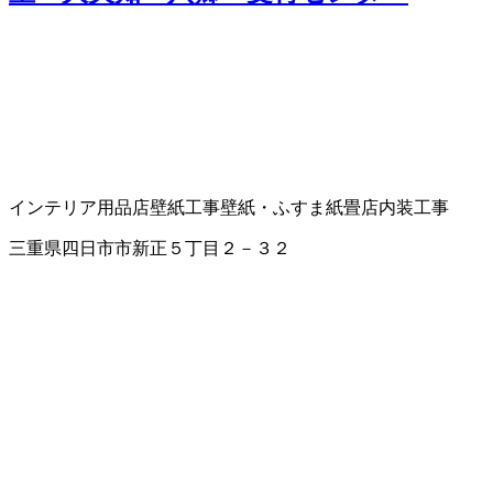
インテリア用品店
壁紙工事
壁紙・ふすま紙
畳店
内装工事
三重県四日市市新正５丁目２－３２