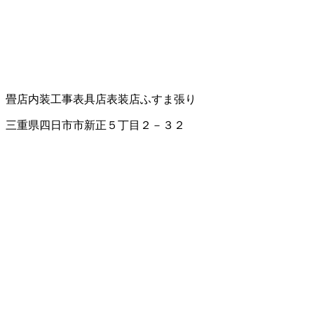
畳店
内装工事
表具店
表装店
ふすま張り
三重県四日市市新正５丁目２－３２