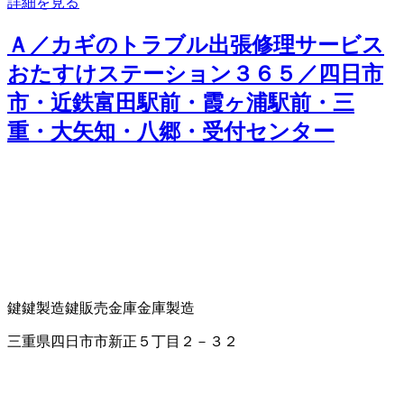
詳細を見る
Ａ／カギのトラブル出張修理サービス
おたすけステーション３６５／四日市
市・近鉄富田駅前・霞ヶ浦駅前・三
重・大矢知・八郷・受付センター
鍵
鍵製造
鍵販売
金庫
金庫製造
三重県四日市市新正５丁目２－３２