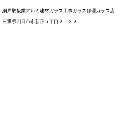
網戸取扱業
アルミ建材
ガラス工事
ガラス修理
ガラス店
三重県四日市市新正５丁目２－３２