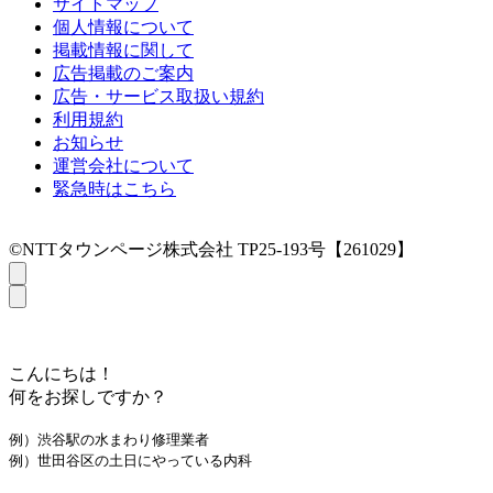
サイトマップ
個人情報について
掲載情報に関して
広告掲載のご案内
広告・サービス取扱い規約
利用規約
お知らせ
運営会社について
緊急時はこちら
©NTTタウンページ株式会社 TP25-193号【261029】
こんにちは！
何をお探しですか？
例）渋谷駅の水まわり修理業者
例）世田谷区の土日にやっている内科