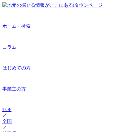
ホーム・検索
コラム
はじめての方
事業主の方
TOP
／
全国
／