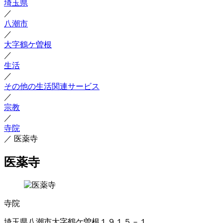
埼玉県
／
八潮市
／
大字鶴ケ曽根
／
生活
／
その他の生活関連サービス
／
宗教
／
寺院
／
医薬寺
医薬寺
寺院
埼玉県八潮市大字鶴ケ曽根１９１５－１