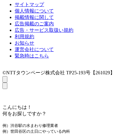
サイトマップ
個人情報について
掲載情報に関して
広告掲載のご案内
広告・サービス取扱い規約
利用規約
お知らせ
運営会社について
緊急時はこちら
©NTTタウンページ株式会社 TP25-193号【261029】
こんにちは！
何をお探しですか？
例）渋谷駅の水まわり修理業者
例）世田谷区の土日にやっている内科