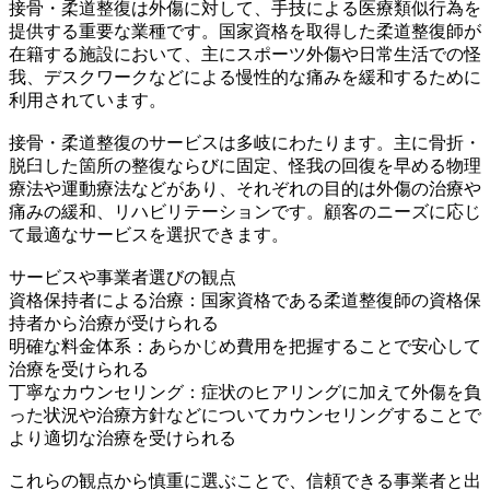
接骨・柔道整復は外傷に対して、手技による医療類似行為を
提供する重要な業種です。国家資格を取得した柔道整復師が
在籍する施設において、主にスポーツ外傷や日常生活での怪
我、デスクワークなどによる慢性的な痛みを緩和するために
利用されています。
接骨・柔道整復のサービスは多岐にわたります。主に骨折・
脱臼した箇所の整復ならびに固定、怪我の回復を早める物理
療法や運動療法などがあり、それぞれの目的は外傷の治療や
痛みの緩和、リハビリテーションです。顧客のニーズに応じ
て最適なサービスを選択できます。
サービスや事業者選びの観点
資格保持者による治療：国家資格である柔道整復師の資格保
持者から治療が受けられる
明確な料金体系：あらかじめ費用を把握することで安心して
治療を受けられる
丁寧なカウンセリング：症状のヒアリングに加えて外傷を負
った状況や治療方針などについてカウンセリングすることで
より適切な治療を受けられる
これらの観点から慎重に選ぶことで、信頼できる事業者と出