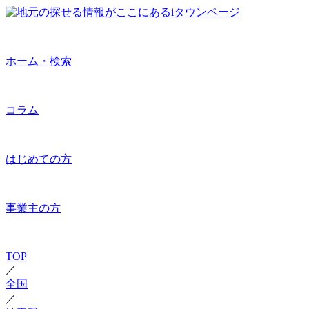
ホーム・検索
コラム
はじめての方
事業主の方
TOP
／
全国
／