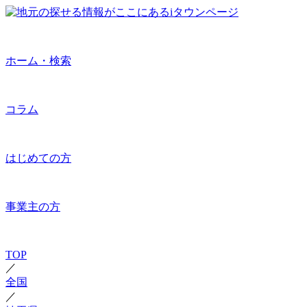
ホーム・検索
コラム
はじめての方
事業主の方
TOP
／
全国
／