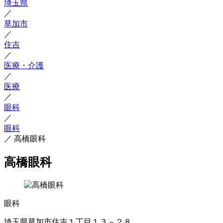
埼玉県
／
草加市
／
住吉
／
医療・介護
／
医療
／
眼科
／
眼科
／
高橋眼科
高橋眼科
眼科
埼玉県草加市住吉１丁目１３－２８