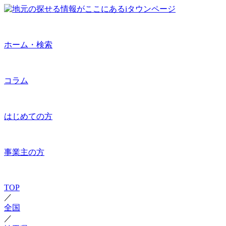
ホーム・検索
コラム
はじめての方
事業主の方
TOP
／
全国
／