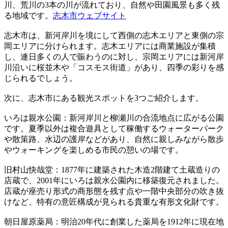
川、荒川の3本の川が流れており、自然や田園風景も多く残
る地域です。
志木市ウェブサイト
志木市は、新河岸川を境にして西側の志木エリアと東側の宗
岡エリアに分けられます。志木エリアには商業施設が集積
し、連日多くの人で賑わうのに対し、宗岡エリアには新河岸
川沿いに桜並木や「コスモス街道」があり、四季の彩りを感
じられるでしょう。
次に、志木市にある観光スポットを3つご紹介します。
いろは親水公園：新河岸川と柳瀬川の合流地点に広がる公園
です。夏季以外は複合遊具として稼働するウォーターパーク
や散策路、水辺の護岸などがあり、自然に親しみながら散歩
やウォーキングを楽しめる市民の憩いの場です。
旧村山快哉堂：1877年に建築された木造2階建て土蔵造りの
店蔵で、2001年にいろは親水公園内に移築復元されました。
店蔵が座売り形式の商形態を残す点や一階中央部分の吹き抜
けなど、特有の意匠構成が見られる貴重な有形文化財です。
朝日屋原薬局：明治20年代に創業した薬局を1912年に現在地