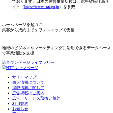
ております。日本の民営事業所数は、総務省統計局サ
イト（
https://www.stat.go.jp
）を参照
ホームページを起点に
集客から成約までをワンストップで支援
地域のビジネスやマーケティングに活用できるデータベース
で事業活動を支援
サイトマップ
個人情報について
掲載情報に関して
広告掲載のご案内
広告・サービス取扱い規約
利用規約
お知らせ