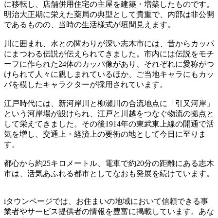
に移転し、店舗併用住宅の主屋を建築・増築したものです。
明治大正期に栄えた薬局の典型として貴重で、内部は非公開
であるものの、当時の生活様式が垣間見えます。
川に囲まれ、水との関わりが深い志木市には、昔からカッパ
にまつわる伝説が伝えられてきました。市内には伝説をモチ
ーフに作られた24体のカッパ像があり、それぞれに愛称がつ
けられて人々に親しまれているほか、ご当地キャラにもカッ
パを模したキャラクターが採用されています。
江戸時代には、新河岸川と柳瀬川の合流地点に「引又河岸」
という河岸場が設けられ、江戸と川越をつなぐ物流の拠点と
して栄えてきました。その後1914年の東武東上線の開通で活
気を増し、交通上・経済上の要衝の地として今日に至りま
す。
都心から約25キロメートル、電車で約20分の距離にある志木
市は、活気あふれる都市としてなおも発展を続けています。
iタウンページでは、お住まいの地域において信頼できる事
業者やサービス提供者の情報を豊富に掲載しています。あな