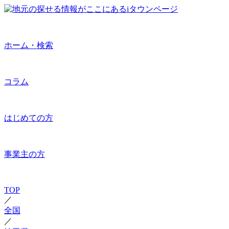
ホーム・検索
コラム
はじめての方
事業主の方
TOP
／
全国
／