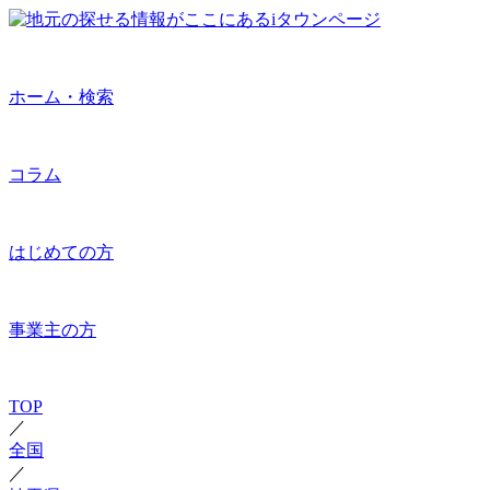
ホーム・検索
コラム
はじめての方
事業主の方
TOP
／
全国
／