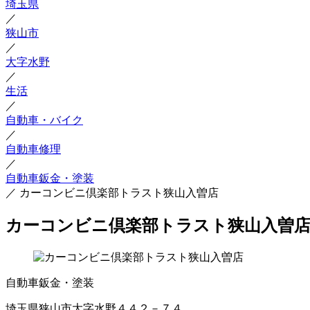
埼玉県
／
狭山市
／
大字水野
／
生活
／
自動車・バイク
／
自動車修理
／
自動車鈑金・塗装
／
カーコンビニ倶楽部トラスト狭山入曽店
カーコンビニ倶楽部トラスト狭山入曽
自動車鈑金・塗装
埼玉県狭山市大字水野４４２－７４