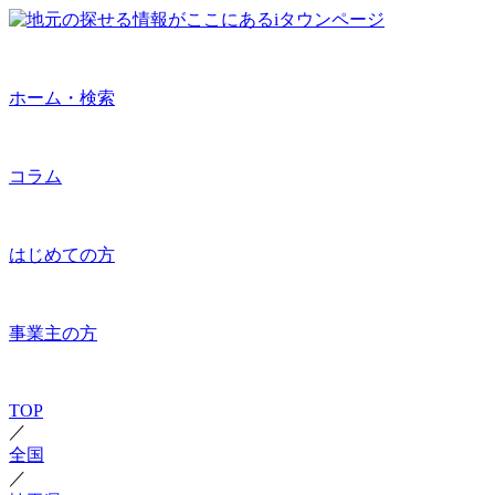
ホーム・検索
コラム
はじめての方
事業主の方
TOP
／
全国
／