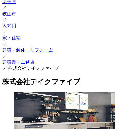
埼玉県
／
狭山市
／
入間川
／
家・住宅
／
建設・解体・リフォーム
／
建設業・工務店
／
株式会社テイクファイブ
株式会社テイクファイブ