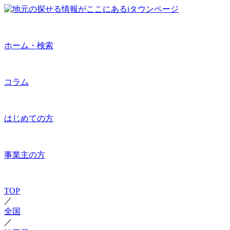
ホーム・検索
コラム
はじめての方
事業主の方
TOP
／
全国
／