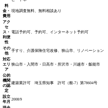
料
金・
現地調査無料、無料相談あり
費用
アク
セ
ス・
電話予約可、予約可、インターネット予約可
利便
性
その
手すり、介護保険住宅改修、狭山市、リノベーション
他
対応
エリ
狭山市・入間市・日高市・所沢市・川越市・飯能市
ア
公的
機関
建築業許可 埼玉県知事 許可（般-7）第78604号
の認
定
設立
2008/9
年月
現金