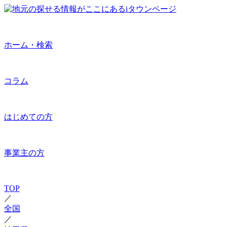
ホーム・検索
コラム
はじめての方
事業主の方
TOP
／
全国
／