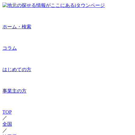
ホーム・検索
コラム
はじめての方
事業主の方
TOP
／
全国
／