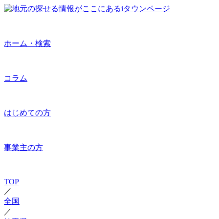
ホーム・検索
コラム
はじめての方
事業主の方
TOP
／
全国
／