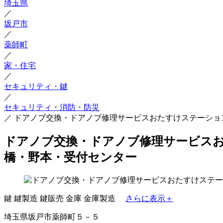
埼玉県
／
坂戸市
／
薬師町
／
家・住宅
／
セキュリティ・鍵
／
セキュリティ・消防・防災
／
ドアノブ交換・ドアノブ修理サービスおたすけステーショ
ドアノブ交換・ドアノブ修理サービスお
橋・野本・受付センター
鍵
鍵製造
鍵販売
金庫
金庫製造
さらに表示＋
埼玉県坂戸市薬師町５－５