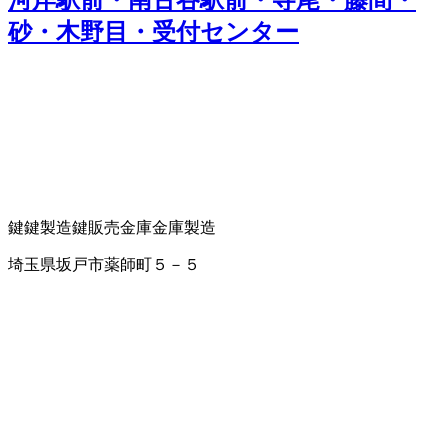
河岸駅前・南古谷駅前・寺尾・藤間・
砂・木野目・受付センター
鍵
鍵製造
鍵販売
金庫
金庫製造
埼玉県坂戸市薬師町５－５