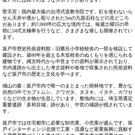
聖天宮：国内最大級の台湾式道教寺院です。釘を使わないら
せん天井や透かし彫りされた5mの九龍石柱などの見どころ
があります。約7,000坪の広大な境内では、毎週土曜日の早
朝に24式太極拳を行うなど、さまざまな催しも開催されてい
ます。
坂戸市歴史民俗資料館：旧勝呂小学校校舎の一部を移設して
建設され、築80年を超える木造校舎のぬくもりを感じられる
建物です。縄文時代から中世までの資料が展示されており、
市内遺跡から出土した考古資料や各地で収集された民俗資料
など坂戸市の歴史と文化を学べます。
城山の森：坂戸市内で唯一のまとまった樹林地です。豊かな
自然の中でカブトムシ、クワガタ、タヌキ、イタチ、カワセ
ミなどの生き物が生息しています。敷地内には、埼玉県選定
重要遺跡「多和目城」跡があり、中世の城跡が残されていま
す。
坂戸市では住宅都市に必要な卸売業、小売業が盛んです。坂
戸インターチェンジ北側で工業・流通など産業振興に貢献す