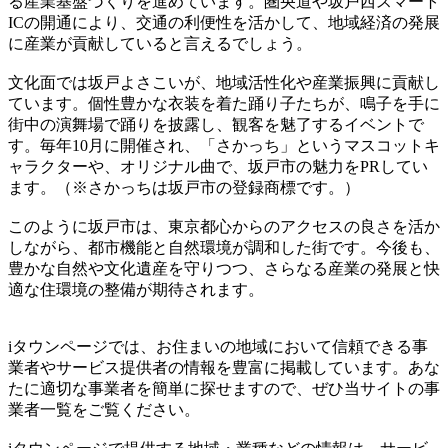
る産業基盤づくりを進めています。圏央道や坂戸西スマート
ICの開通により、交通の利便性を活かして、地域経済の発展
に産業が貢献していると言えるでしょう。
文化面では坂戸よさこいが、地域活性化や産業振興に貢献し
ています。個性豊かな衣装を着た踊り子たちが、鳴子を手に
街中の演舞場で踊りを披露し、観客を魅了するイベントで
す。毎年10月に開催され、「さかっち」というマスコットキ
ャラクターや、オリジナル曲で、坂戸市の魅力をPRしてい
ます。（※さかっちは坂戸市の登録商標です。）
このように坂戸市は、東京都心からのアクセスの良さを活か
しながら、都市機能と自然環境が調和した街です。今後も、
豊かな自然や文化遺産を守りつつ、さらなる産業の発展と快
適な住環境の整備が期待されます。
iタウンページでは、お住まいの地域において信頼できる事
業者やサービス提供者の情報を豊富に掲載しています。あな
たに適切な事業者を簡単に探せますので、ぜひ当サイトの事
業者一覧をご覧ください。