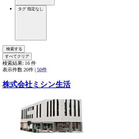
タグ
指定なし
検索する
すべてクリア
検索結果:
16
件
表示件数
20件
|
50件
株式会社ミシン生活