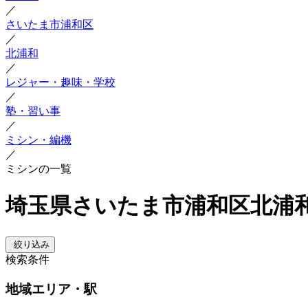
／
さいたま市浦和区
／
北浦和
／
レジャー・趣味・学校
／
塾・習い事
／
ミシン・編機
／
ミシンの一覧
埼玉県さいたま市浦和区北浦和
絞り込み
検索条件
地域
エリア・駅