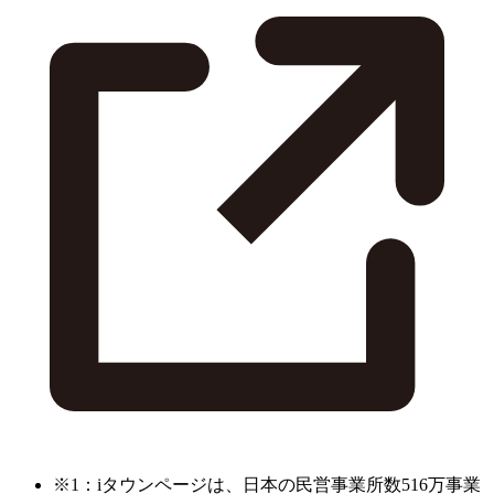
※1：iタウンページは、日本の民営事業所数516万事業