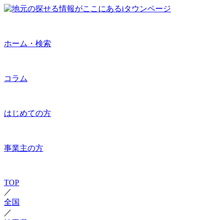
ホーム・検索
コラム
はじめての方
事業主の方
TOP
／
全国
／