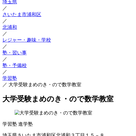
埼玉県
／
さいたま市浦和区
／
北浦和
／
レジャー・趣味・学校
／
塾・習い事
／
塾・予備校
／
学習塾
／
大学受験まめのき・ので数学教室
大学受験まめのき・ので数学教室
学習塾
進学塾
埼玉県さいたま市浦和区北浦和３丁目１５－８