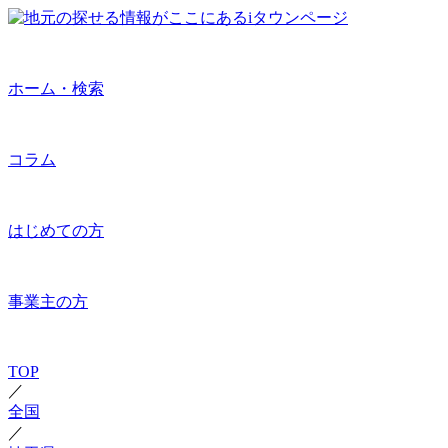
ホーム・検索
コラム
はじめての方
事業主の方
TOP
／
全国
／