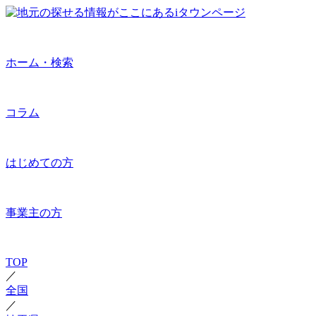
ホーム・検索
コラム
はじめての方
事業主の方
TOP
／
全国
／