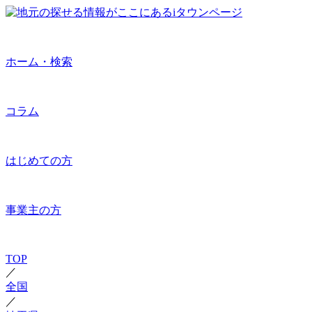
ホーム・検索
コラム
はじめての方
事業主の方
TOP
／
全国
／