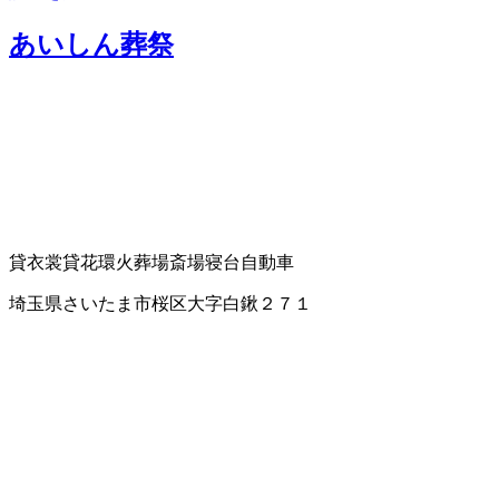
あいしん葬祭
貸衣裳
貸花環
火葬場
斎場
寝台自動車
埼玉県さいたま市桜区大字白鍬２７１