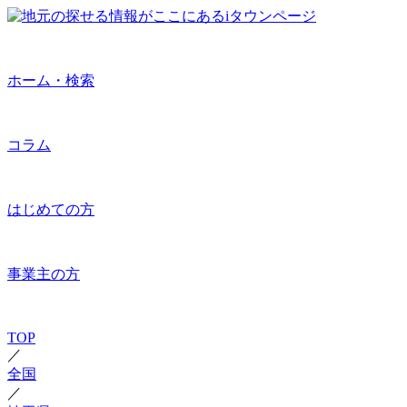
ホーム・検索
コラム
はじめての方
事業主の方
TOP
／
全国
／