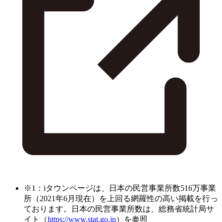
※1：iタウンページは、日本の民営事業所数516万事業
所（2021年6月現在）を上回る網羅性の高い掲載を行っ
ております。日本の民営事業所数は、総務省統計局サ
イト（
https://www.stat.go.jp
）を参照