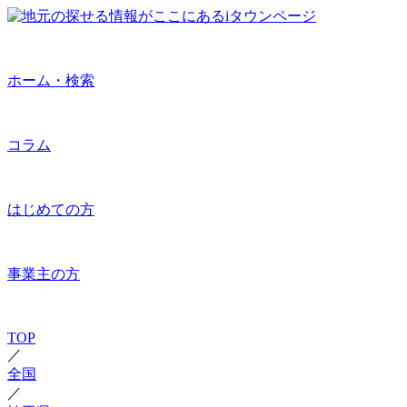
ホーム・検索
コラム
はじめての方
事業主の方
TOP
／
全国
／