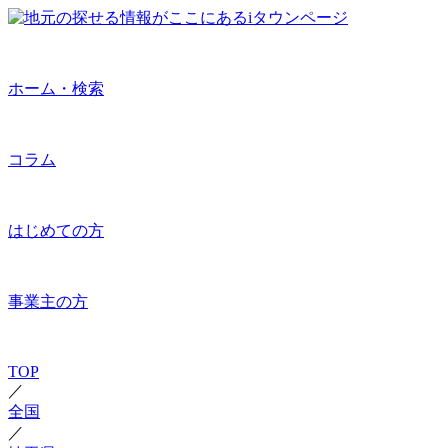
ホーム・検索
コラム
はじめての方
事業主の方
TOP
／
全国
／