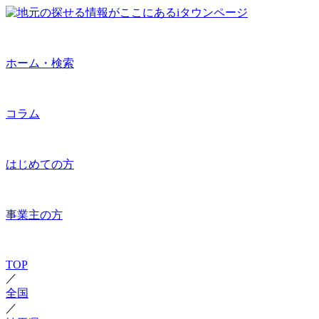
ホーム・検索
コラム
はじめての方
事業主の方
TOP
／
全国
／