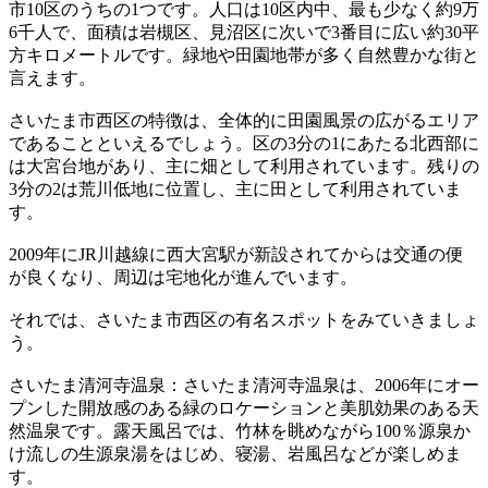
市10区のうちの1つです。人口は10区内中、最も少なく約9万
6千人で、面積は岩槻区、見沼区に次いで3番目に広い約30平
方キロメートルです。緑地や田園地帯が多く自然豊かな街と
言えます。
さいたま市西区の特徴は、全体的に田園風景の広がるエリア
であることといえるでしょう。区の3分の1にあたる北西部に
は大宮台地があり、主に畑として利用されています。残りの
3分の2は荒川低地に位置し、主に田として利用されていま
す。
2009年にJR川越線に西大宮駅が新設されてからは交通の便
が良くなり、周辺は宅地化が進んでいます。
それでは、さいたま市西区の有名スポットをみていきましょ
う。
さいたま清河寺温泉：さいたま清河寺温泉は、2006年にオー
プンした開放感のある緑のロケーションと美肌効果のある天
然温泉です。露天風呂では、竹林を眺めながら100％源泉か
け流しの生源泉湯をはじめ、寝湯、岩風呂などが楽しめま
す。