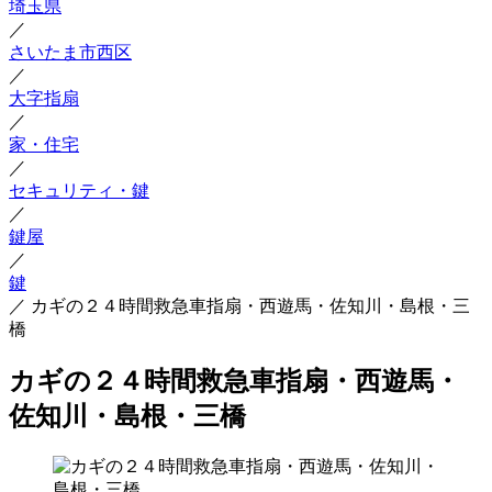
埼玉県
／
さいたま市西区
／
大字指扇
／
家・住宅
／
セキュリティ・鍵
／
鍵屋
／
鍵
／
カギの２４時間救急車指扇・西遊馬・佐知川・島根・三
橋
カギの２４時間救急車指扇・西遊馬・
佐知川・島根・三橋