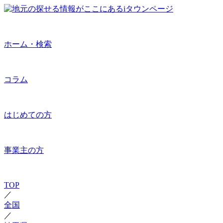
ホーム・検索
コラム
はじめての方
事業主の方
TOP
／
全国
／