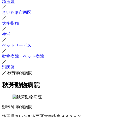
埼玉県
／
さいたま市西区
／
大字指扇
／
生活
／
ペットサービス
／
動物病院・ペット病院
／
獣医師
／
秋芳動物病院
秋芳動物病院
獣医師
動物病院
埼玉県さいたま市西区大字指扇９９２－２