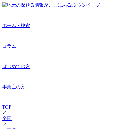
ホーム・検索
コラム
はじめての方
事業主の方
TOP
／
全国
／