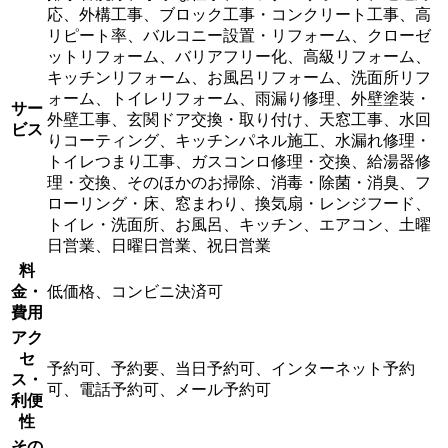
応、外構工事、ブロック工事・コンクリート工事、高
リピート率、バルコニー設置・リフォーム、クローゼ
ットリフォーム、バリアフリー化、高級リフォーム、
キッチンリフォーム、お風呂リフォーム、洗面所リフ
ォーム、トイレリフォーム、雨漏り修理、外壁塗装・
サー
外壁工事、玄関ドア交換・取り付け、天窓工事、水回
ビス
りコーティング、キッチンパネル施工、水漏れ修理・
トイレつまり工事、ガスコンロ修理・交換、給湯器修
理・交換、そのほかのお掃除、消毒・除菌・消臭、フ
ローリング・床、窓まわり、換気扇・レンジフード、
トイレ・洗面所、お風呂、キッチン、エアコン、土曜
日営業、日曜日営業、祝日営業
料
金・
低価格、コンビニ決済可
費用
アク
セ
予約可、予約要、当日予約可、インターネット予約
ス・
可、電話予約可、メール予約可
利便
性
その