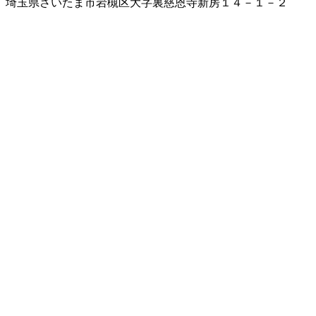
埼玉県さいたま市岩槻区大字裏慈恩寺新房１４－１－２