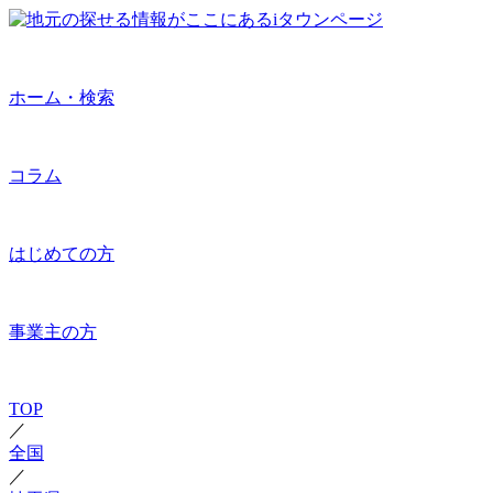
ホーム・検索
コラム
はじめての方
事業主の方
TOP
／
全国
／