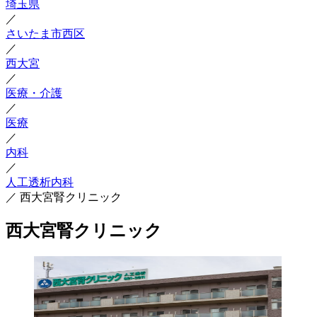
埼玉県
／
さいたま市西区
／
西大宮
／
医療・介護
／
医療
／
内科
／
人工透析内科
／
西大宮腎クリニック
西大宮腎クリニック