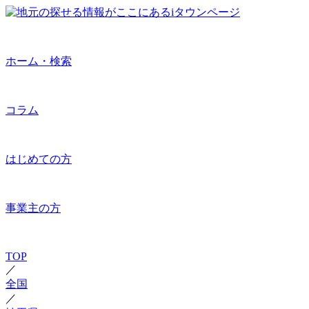
ホーム・検索
コラム
はじめての方
事業主の方
TOP
／
全国
／